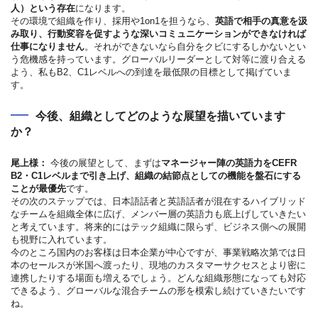
人）という存在
になります。
その環境で組織を作り、採用や1on1を担うなら、
英語で相手の真意を汲
み取り、行動変容を促すような深いコミュニケーションができなければ
仕事になりません
。それができないなら自分をクビにするしかないとい
う危機感を持っています。グローバルリーダーとして対等に渡り合える
よう、私もB2、C1レベルへの到達を最低限の目標として掲げていま
す。
今後、組織としてどのような展望を描いています
か？
尾上様：
今後の展望として、まずは
マネージャー陣の英語力をCEFR
B2・C1レベルまで引き上げ、組織の結節点としての機能を盤石にする
ことが最優先
です。
その次のステップでは、日本語話者と英語話者が混在するハイブリッド
なチームを組織全体に広げ、メンバー層の英語力も底上げしていきたい
と考えています。将来的にはテック組織に限らず、ビジネス側への展開
も視野に入れています。
今のところ国内のお客様は日本企業が中心ですが、事業戦略次第では日
本のセールスが米国へ渡ったり、現地のカスタマーサクセスとより密に
連携したりする場面も増えるでしょう。どんな組織形態になっても対応
できるよう、グローバルな混合チームの形を模索し続けていきたいです
ね。