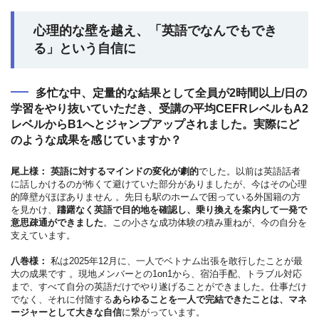
心理的な壁を越え、「英語でなんでもでき
る」という自信に
多忙な中、定量的な結果として全員が2時間以上/日の
学習をやり抜いていただき、受講の平均CEFRレベルもA2
レベルからB1へとジャンプアップされました。実際にど
のような成果を感じていますか？
尾上様：
英語に対するマインドの変化が劇的
でした。以前は英語話者
に話しかけるのが怖くて避けていた部分がありましたが、今はその心理
的障壁がほぼありません 。先日も駅のホームで困っている外国籍の方
を見かけ、
躊躇なく英語で目的地を確認し、乗り換えを案内して一発で
意思疎通ができました
。この小さな成功体験の積み重ねが、今の自分を
支えています。
八巻様：
私は2025年12月に、一人でベトナム出張を敢行したことが最
大の成果です 。現地メンバーとの1on1から、宿泊手配、トラブル対応
まで、すべて自分の英語だけでやり遂げることができました。仕事だけ
でなく、それに付随する
あらゆることを一人で完結できたことは、マネ
ージャーとして大きな自信
に繋がっています。