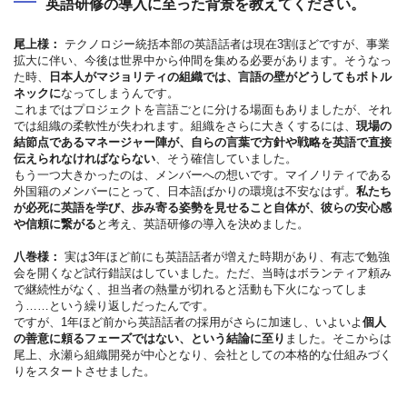
英語研修の導入に至った背景を教えてください。
尾上様：
テクノロジー統括本部の英語話者は現在3割ほどですが、事業
拡大に伴い、今後は世界中から仲間を集める必要があります。そうなっ
た時、
日本人がマジョリティの組織では、言語の壁がどうしてもボトル
ネックに
なってしまうんです。
これまではプロジェクトを言語ごとに分ける場面もありましたが、それ
では組織の柔軟性が失われます。組織をさらに大きくするには、
現場の
結節点であるマネージャー陣が、自らの言葉で方針や戦略を英語で直接
伝えられなければならない
、そう確信していました。
もう一つ大きかったのは、メンバーへの想いです。マイノリティである
外国籍のメンバーにとって、日本語ばかりの環境は不安なはず。
私たち
が必死に英語を学び、歩み寄る姿勢を見せること自体が、彼らの安心感
や信頼に繋がる
と考え、英語研修の導入を決めました。
八巻様：
実は3年ほど前にも英語話者が増えた時期があり、有志で勉強
会を開くなど試行錯誤はしていました。ただ、当時はボランティア頼み
で継続性がなく、担当者の熱量が切れると活動も下火になってしま
う……という繰り返しだったんです。
ですが、1年ほど前から英語話者の採用がさらに加速し、いよいよ
個人
の善意に頼るフェーズではない、という結論に至り
ました。そこからは
尾上、永瀬ら組織開発が中心となり、会社としての本格的な仕組みづく
りをスタートさせました。