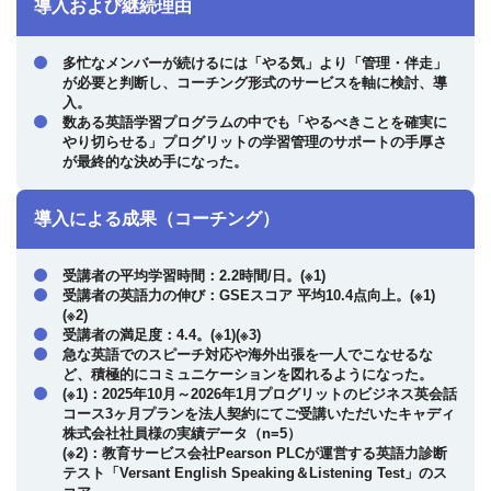
導入および継続理由
多忙なメンバーが続けるには「やる気」より「管理・伴走」
が必要と判断し、コーチング形式のサービスを軸に検討、導
入。
数ある英語学習プログラムの中でも「やるべきことを確実に
やり切らせる」プログリットの学習管理のサポートの手厚さ
が最終的な決め手になった。
導入による成果（コーチング）
受講者の平均学習時間：2.2時間/日。(※1)
受講者の英語力の伸び：GSEスコア 平均10.4点向上。(※1)
(※2)
受講者の満足度：4.4。(※1)(※3)
急な英語でのスピーチ対応や海外出張を一人でこなせるな
ど、積極的にコミュニケーションを図れるようになった。
(※1)：2025年10月～2026年1月プログリットのビジネス英会話
コース3ヶ月プランを法人契約にてご受講いただいたキャディ
株式会社社員様の実績データ（n=5）
(※2)：教育サービス会社Pearson PLCが運営する英語力診断
テスト「Versant English Speaking＆Listening Test」のス