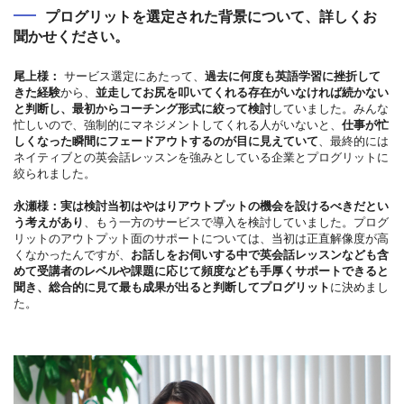
プログリットを選定された背景について、詳しくお
聞かせください。
尾上様：
サービス選定にあたって、
過去に何度も英語学習に挫折して
きた経験
から、
並走してお尻を叩いてくれる存在がいなければ続かない
と判断し、最初からコーチング形式に絞って検討
していました。みんな
忙しいので、強制的にマネジメントしてくれる人がいないと、
仕事が忙
しくなった瞬間にフェードアウトするのが目に見えていて
、最終的には
ネイティブとの英会話レッスンを強みとしている企業とプログリットに
絞られました。
永瀬様：
実は検討当初はやはりアウトプットの機会を設けるべきだとい
う考えがあり
、もう一方のサービスで導入を検討していました。プログ
リットのアウトプット面のサポートについては、当初は正直解像度が高
くなかったんですが、
お話しをお伺いする中で英会話レッスンなども含
めて受講者のレベルや課題に応じて頻度なども手厚くサポートできると
聞き、総合的に見て最も成果が出ると判断してプログリット
に決めまし
た。