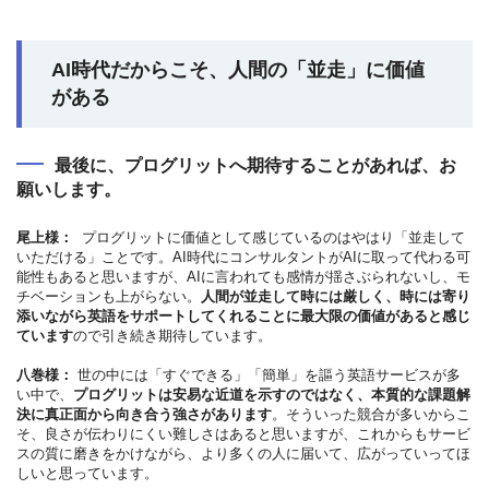
AI時代だからこそ、人間の「並走」に価値
がある
最後に、プログリットへ期待することがあれば、お
願いします。
尾上様：
プログリットに価値として感じているのはやはり「並走して
いただける」ことです。AI時代にコンサルタントがAIに取って代わる可
能性もあると思いますが、AIに言われても感情が揺さぶられないし、モ
チベーションも上がらない。
人間が並走して時には厳しく、時には寄り
添いながら英語をサポートしてくれることに最大限の価値があると感じ
ています
ので引き続き期待しています。
八巻様：
世の中には「すぐできる」「簡単」を謳う英語サービスが多
い中で、
プログリットは安易な近道を示すのではなく、本質的な課題解
決に真正面から向き合う強さがあります
。そういった競合が多いからこ
そ、良さが伝わりにくい難しさはあると思いますが、これからもサービ
スの質に磨きをかけながら、より多くの人に届いて、広がっていってほ
しいと思っています。