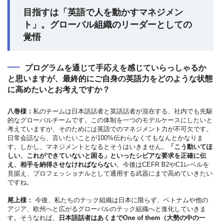
目指すは「英語で人を動かすマネジメン
ト」。グローバル組織のリーダーとしての
覚悟
プログラムを通じて手応えを感じていらっしゃるか
と思いますが、最終的にご自身の英語力をどのような状態
に高めたいとお考えですか？
八巻様：
私のチームは日本語話者と英語話者が混在する、社内でも先駆
的なグローバルチームです。この体制を一つのモデルケースにしたいと
考えていますが、そのためには英語でのマネジメント力が不可欠です。
日常会話なら、言いたいことが100%伝わらなくてもなんとかなりま
す。しかし、マネジメントとなるとそうはいきません。
「こう動いてほ
しい、これができていないと困る」といったシビアな要求を正確に伝
え、相手を納得させなければならない
。今後はCEFR B2やC1レベルを
見据え、プロフェッショナルとして通用する武器にまで高めていきたい
ですね。
尾上様：
今後、私たちのテック組織は日本に限らず、ベトナムや他の
アジア、欧州へと広がるグローバルのテック組織へと進化していきま
す。そうなれば、
日本語話者はあくまでOne of them（大勢の中の一