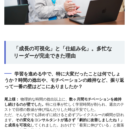
「成長の可視化」と「仕組み化」。多忙な
リーダーが完走できた理由
学習を進める中で、特に大変だったことは何でしょ
うか？時間の捻出や、モチベーションの維持など、振り返
って一番の壁はどこにありましたか？
尾上様：
物理的な時間の捻出以上に、
数ヶ月間モチベーションを維持
し続けるのが壁でした。
特に仕事が忙しく学習時間が削られ、週次のテ
ストで目標の数値が伸び悩んだりした時は不安でした。
ただ、そんな中でも諦めずに続けると必ずブレイクスルーの瞬間が訪れ
ます。
その変化をコンサルタントが逃さず「劇的に改善しましたね！」
と成長を可視化
してくれました。おかげで「着実に伸びている」と腹落