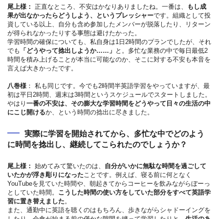
尾上様：
正直なところ、不安はかなりありましたね。一番は、
もし成
果が出なかったらどうしよう、というプレッシャー
です。組織として投
資している以上、自分も含め参加したメンバーが脱落したり、リターン
が得られなかったりする事態は避けたかった。
学習時間の確保についても、私自身は1日2時間のプランでしたが、それ
でも
「どうやって捻出しようか……」
と。多忙な業務の中で毎日最低2
時間を積み上げることが本当に可能なのか、そこに対する不安も本音を
言えば大きかったです。
八巻様
： 私も同じです。今でも2時間半英語学習をやっていますが、最
初は平日2時間、週末は3時間というスケジュールでスタートしました。
やはり
一番の不安は、その膨大な学習時間をどうやって日々の生活の中
にこじ開ける
か、という時間の捻出に尽きました。
実際に学習を開始されてから、多忙な中でどのよう
に時間を捻出し、継続してこられたのでしょうか？
尾上様：
始めてみて驚いたのは、
自分がいかに無駄な時間を過ごして
いたかが浮き彫りになった
ことです。例えば、寝る前に何となく
YouTubeを見ていた時間や、朝起きてからコーヒーを飲みながらぼーっ
としていた時間。
こうした時間の使い方をしていた部分をすべて英語学
習に置き替えました
。
また、通勤中に英語を聴くのはもちろん、歩きながらシャドーイングを
したり、会食が始まる前の僅かな隙間を縫って学習したりと、
生活のあ