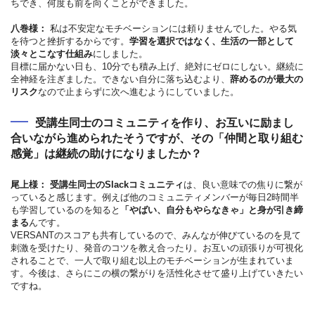
ちでき、何度も前を向くことができました。
八巻様：
私は不安定なモチベーションには頼りませんでした。やる気
を待つと挫折するからです。
学習を選択ではなく、生活の一部として
淡々とこなす仕組み
にしました。
目標に届かない日も、10分でも積み上げ、絶対にゼロにしない。継続に
全神経を注ぎました。できない自分に落ち込むより、
辞めるのが最大の
リスク
なので止まらずに次へ進むようにしていました。
受講生同士のコミュニティを作り、お互いに励まし
合いながら進められたそうですが、その「仲間と取り組む
感覚」は継続の助けになりましたか？
尾上様：
受講生同士のSlackコミュニティ
は、良い意味での焦りに繋が
っていると感じます。例えば他のコミュニティメンバーが毎日2時間半
も学習しているのを知ると
「やばい、自分もやらなきゃ」と身が引き締
まる
んです。
VERSANTのスコアも共有しているので、みんなが伸びているのを見て
刺激を受けたり、発音のコツを教え合ったり。お互いの頑張りが可視化
されることで、一人で取り組む以上のモチベーションが生まれていま
す。今後は、さらにこの横の繋がりを活性化させて盛り上げていきたい
ですね。