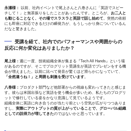
永瀬様：
以前、社内イベントで尾上さんと八巻さんに「英語でスピー
チして！」と無茶振りをしたことがあったんです。ところが、
お二人と
も動じることなく、その場でスラスラと英語で話し始めて
。突然の依頼
にも即座に対応できるだけの瞬発力が、もうしっかり身についているん
だなと驚きました。
受講を経て、社内でのパフォーマンスや周囲からの
反応に何か変化はありましたか？
尾上様：
週に一度、技術組織全体が集まる『Tech All Hands』という場
があるのですが、そこでプログリット受講生が英語でプレゼンをする機
会が増えました。以前に比べて発音が驚くほど滑らかになっていて、
「全然違うね！」と周囲も刺激を受けています
。
八巻様：
プロダクト部門など他部署からの視線も変わってきたと感じま
す。彼らは米国出張など英語を使う機会が多いため、私たちのプログリ
ットで修行している姿をかなり意識して見ているようです。
組織全体に英語に向き合うのが当たり前という空気が広がりつつありま
すし、
実際にアウトプットの質が上がっていることで、グローバル組織
としての説得力が増してきた
のではないかと思っています。