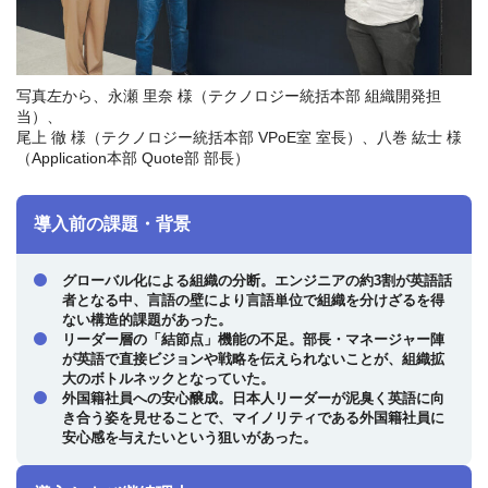
写真左から、永瀬 里奈 様（テクノロジー統括本部 組織開発担
当）、
尾上 徹 様（テクノロジー統括本部 VPoE室 室長）、八巻 紘士 様
（Application本部 Quote部 部長）
導入前の課題・背景
グローバル化による組織の分断。エンジニアの約3割が英語話
者となる中、言語の壁により言語単位で組織を分けざるを得
ない構造的課題があった。
リーダー層の「結節点」機能の不足。部長・マネージャー陣
が英語で直接ビジョンや戦略を伝えられないことが、組織拡
大のボトルネックとなっていた。
外国籍社員への安心醸成。日本人リーダーが泥臭く英語に向
き合う姿を見せることで、マイノリティである外国籍社員に
安心感を与えたいという狙いがあった。