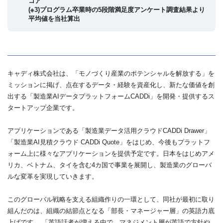
コア
(※3)プログラム卒業時の5段階満足度アンケート調査結果より
平均値を当社算出
キャディ株式会社は、「モノづくり産業のポテンシャルを解放する」を
ミッションに掲げ、点在するデータ・経験を資産化し、新たな価値を創
出する「製造業AIデータプラットフォームCADDi」を開発・提供するス
タートアップ企業です。
アプリケーションである「製造業データ活用クラウドCADDi Drawer」
「製造業AI見積クラウド CADDi Quote」をはじめ、今後もプラットフ
ォーム上に様々なアプリケーションを提供予定です。日本をはじめアメ
リカ、ベトナム、タイを含む4カ国で事業を展開し、製造業のグローバ
ルな変革を実現していきます。
このグローバル戦略を支える組織作りの一環として、同社が最初に取り
組んだのは、組織の結節点となる「部長・マネージャー層」の英語力底
上げです 。「英語話者が増える中で、マネジメント層が英語で方針や